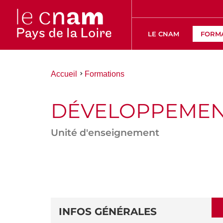
LE CNAM
FORM
Vous
Accueil
Formations
êtes
ici :
DÉVELOPPEMEN
Unité d'enseignement
ACCÉDER
AUX
SECTIONS
DÉTAILS
DE
INFOS GÉNÉRALES