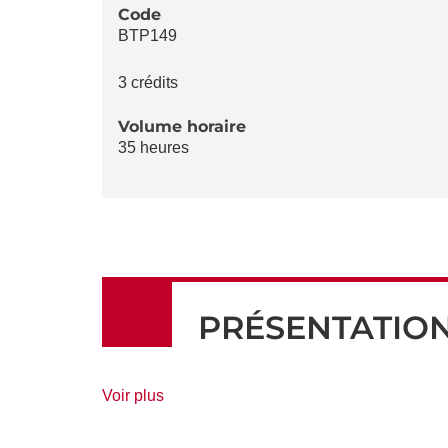
LA
Code
BTP149
FICHE
3 crédits
Volume horaire
35 heures
PRÉSENTATIO
de
Voir plus
détails