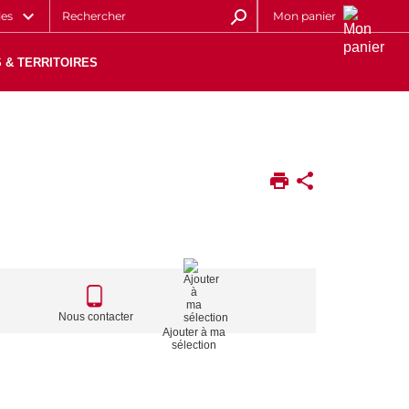
les
Mon panier
 & TERRITOIRES
CALL
TO
Nous contacter
Ajouter à ma
ACTIONS
sélection