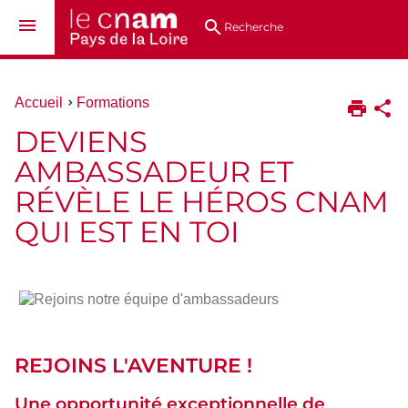
Aller
Navigation
Accès
Connexion
au
directs
Recherche
contenu
Vous
Accueil
Formations
êtes
DEVIENS
ici :
AMBASSADEUR ET
RÉVÈLE LE HÉROS CNAM
QUI EST EN TOI
Rejoins
notre
REJOINS L'AVENTURE !
équipe
d'ambassadeurs
Une opportunité exceptionnelle de