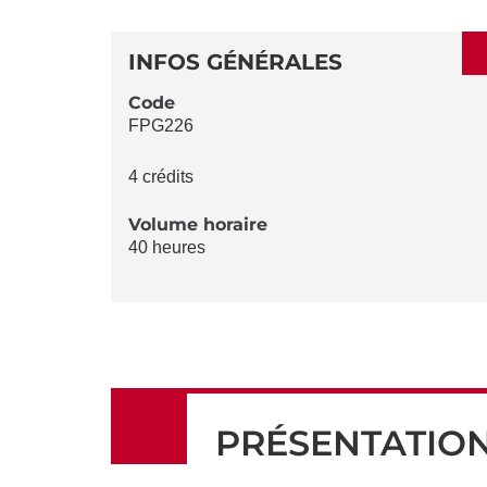
SECTIONS
DÉTAILS
DE
INFOS GÉNÉRALES
LA
Code
FPG226
FICHE
4 crédits
Volume horaire
40 heures
PRÉSENTATIO