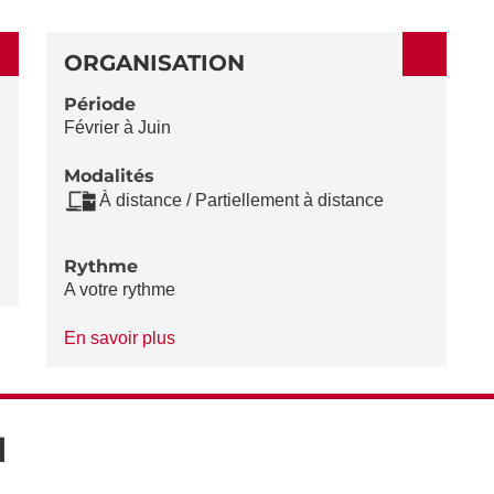
ORGANISATION
Période
Février à Juin
Modalités
À distance / Partiellement à distance
Rythme
A votre rythme
à
En savoir plus
propos
du
Rythme
N