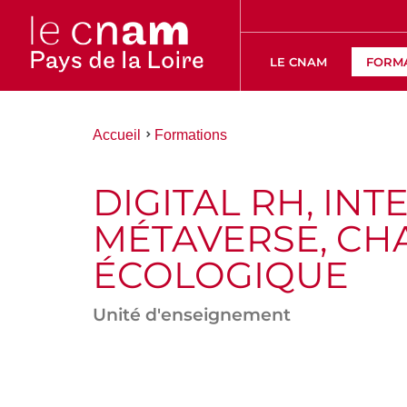
LE CNAM
FORM
Vous
Accueil
Formations
êtes
ici :
DIGITAL RH, INT
MÉTAVERSE, CH
ÉCOLOGIQUE
Unité d'enseignement
ACCÉDER
AUX