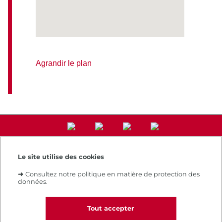
Agrandir le plan
Le site utilise des cookies
Accès direct
➜
Consultez notre politique en matière de protection des
Notre e-boutique
données.
Espace numérique de formation
Le Cnam recrute
Contacts et plans d'accès
Tout accepter
Réclamations