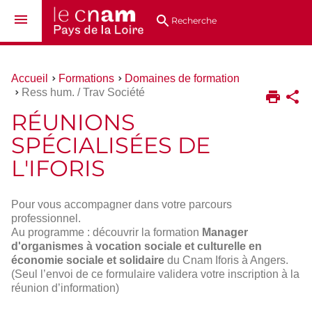
Aller
Navigation
Accès
Connexion
au
directs
Recherche
contenu
Vous
Accueil
Formations
Domaines de formation
êtes
Ress hum. / Trav Société
ici :
RÉUNIONS
SPÉCIALISÉES DE
L'IFORIS
Pour vous accompagner dans votre parcours
professionnel.
Au programme : découvrir la formation
Manager
d'organismes à vocation sociale et culturelle en
économie sociale et solidaire
du Cnam Iforis à Angers.
(Seul l’envoi de ce formulaire validera votre inscription à la
réunion d’information)