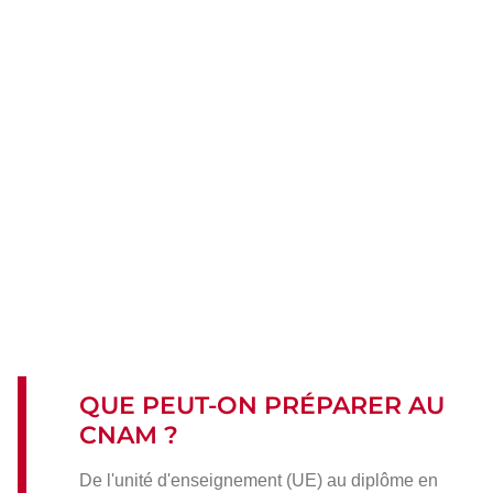
15
domaines
de
formations
QUE PEUT-ON PRÉPARER AU
CNAM ?
De l'unité d'enseignement (UE) au diplôme en