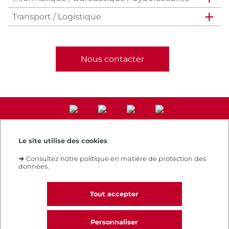
Transport / Logistique
Nous contacter
Le site utilise des cookies
Accès direct
➜
Consultez notre politique en matière de protection des
Notre e-boutique
données.
Espace numérique de formation
Le Cnam recrute
Contacts et plans d'accès
Tout accepter
Réclamations
Personnaliser