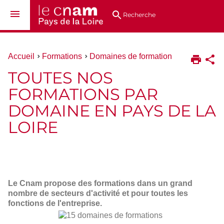
Aller
Navigation
Accès
Connexion
au
directs
Recherche
contenu
Vous
Accueil
Formations
Domaines de formation
êtes
TOUTES NOS
ici :
FORMATIONS PAR
DOMAINE EN PAYS DE LA
LOIRE
Le Cnam propose des formations dans un grand
nombre de secteurs d'activité et pour toutes les
fonctions de l'entreprise.