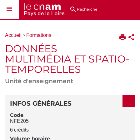
Aller
Navigation
Accès
Connexion
au
directs
Recherche
contenu
Vous
Accueil
Formations
êtes
DONNÉES
ici :
MULTIMÉDIA ET SPATIO-
TEMPORELLES
Unité d'enseignement
DÉTAILS
INFOS GÉNÉRALES
Code
NFE205
6 crédits
Volume horaire