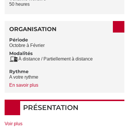
50 heures
ORGANISATION
Période
Octobre à Février
Modalités
À distance / Partiellement à distance
Rythme
A votre rythme
à
En savoir plus
propos
du
Rythme
PRÉSENTATION
de
Voir plus