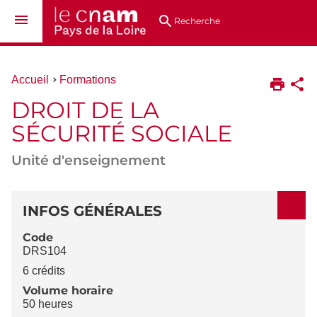
Aller
Navigation
Accès
Connexion
au
directs
Recherche
contenu
Vous
Accueil
Formations
êtes
DROIT DE LA
ici :
SÉCURITÉ SOCIALE
Unité d'enseignement
DÉTAILS
INFOS GÉNÉRALES
Code
DRS104
6 crédits
Volume horaire
50 heures