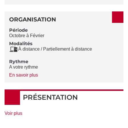
ORGANISATION
Période
Octobre à Février
Modalités
À distance / Partiellement à distance
Rythme
A votre rythme
à
En savoir plus
propos
du
Rythme
PRÉSENTATION
de
Voir plus
détails