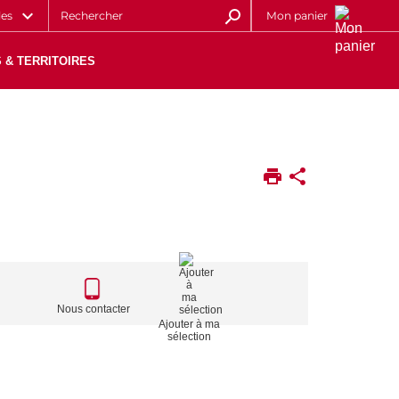
les
Mon panier
 & TERRITOIRES
CALL
TO
Nous contacter
Ajouter à ma
ACTIONS
sélection