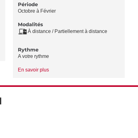
Période
Octobre à Février
Modalités
À distance / Partiellement à distance
Rythme
A votre rythme
à
En savoir plus
propos
du
Rythme
N