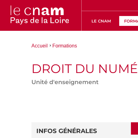
LE CNAM
FORM
Vous
Accueil
Formations
êtes
ici :
DROIT DU NUM
Unité d'enseignement
ACCÉDER
AUX
SECTIONS
DÉTAILS
DE
INFOS GÉNÉRALES