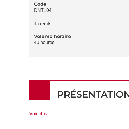
LA
Code
DNT104
FICHE
4 crédits
Volume horaire
40 heures
PRÉSENTATIO
de
Voir plus
détails