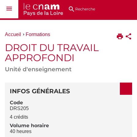
Aller
Navigation
Accès
Connexion
au
directs
Recherche
contenu
Vous
Accueil
Formations
êtes
DROIT DU TRAVAIL
ici :
APPROFONDI
Unité d'enseignement
DÉTAILS
INFOS GÉNÉRALES
Code
DRS205
4 crédits
Volume horaire
40 heures