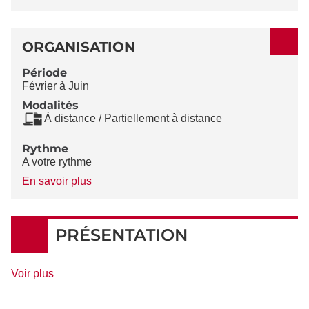
ORGANISATION
Période
Février à Juin
Modalités
À distance / Partiellement à distance
Rythme
A votre rythme
à
En savoir plus
propos
du
Rythme
PRÉSENTATION
de
Voir plus
détails