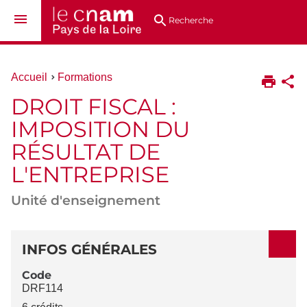
Aller
Navigation
Accès
Connexion
au
directs
Recherche
contenu
Vous
Accueil
Formations
êtes
DROIT FISCAL :
ici :
IMPOSITION DU
RÉSULTAT DE
L'ENTREPRISE
Unité d'enseignement
DÉTAILS
INFOS GÉNÉRALES
Code
DRF114