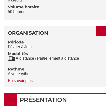
6 crédits
Volume horaire
50 heures
ORGANISATION
Période
Février à Juin
Modalités
À distance / Partiellement à distance
Rythme
A votre rythme
à
En savoir plus
propos
du
Rythme
PRÉSENTATION