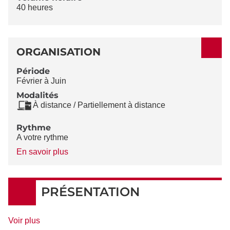
40 heures
ORGANISATION
Période
Février à Juin
Modalités
À distance / Partiellement à distance
Rythme
A votre rythme
à
En savoir plus
propos
du
Rythme
PRÉSENTATION
de
Voir plus