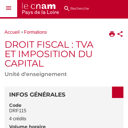
Aller
Navigation
Accès
Connexion
au
directs
Recherche
contenu
Vous
Accueil
Formations
êtes
DROIT FISCAL : TVA
ici :
ET IMPOSITION DU
CAPITAL
Unité d'enseignement
DÉTAILS
INFOS GÉNÉRALES
Code
DRF115
4 crédits
Volume horaire