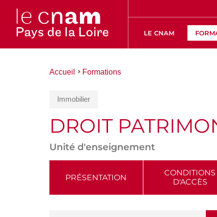
LE CNAM
FORM
Vous
Accueil
Formations
êtes
ici :
Immobilier
DROIT PATRIMON
Unité d'enseignement
ACCÉDER
CONDITIONS
PRÉSENTATION
D'ACCÈS
AUX
SECTIONS