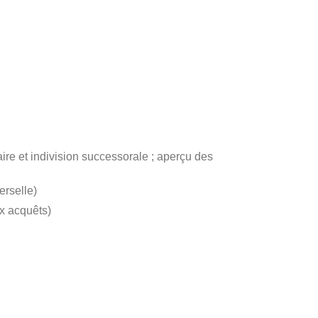
re et indivision successorale ; aperçu des
rselle)
x acquêts)