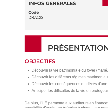
DÉTAILS
DE
INFOS GÉNÉRALES
LA
Code
DRA122
FICHE
PRÉSENTATIO
OBJECTIFS
Découvrir la vie patrimoniale du foyer (mari
Découvrir les différents régimes matrimoniau
Découvrir les conséquences du décès d'une
Anticiper les difficultés de la vie en protég
De plus, l’UE permettra aux auditeurs en finance
possibilité d’avoir une (re)mise à niveau leur pe