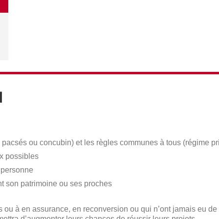
N
é, pacsés ou concubin) et les règles communes à tous (régime pr
x possibles
 personne
eant son patrimoine ou ses proches
s ou à en assurance, en reconversion ou qui n’ont jamais eu de 
rmettra d’augmenter leurs chances de réussir leurs projets.