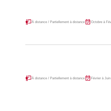
À distance / Partiellement à distance
Octobre à Fév
À distance / Partiellement à distance
Février à Juin