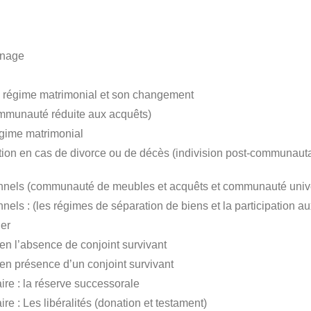
inage
 régime matrimonial et son changement
mmunauté réduite aux acquêts)
égime matrimonial
ion en cas de divorce ou de décès (indivision post-communautai
nels (communauté de meubles et acquêts et communauté unive
ls : (les régimes de séparation de biens et la participation au
der
 en l’absence de conjoint survivant
 en présence d’un conjoint survivant
ire : la réserve successorale
re : Les libéralités (donation et testament)