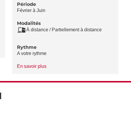
Période
Février à Juin
Modalités
À distance / Partiellement à distance
Rythme
A votre rythme
à
En savoir plus
propos
du
Rythme
N