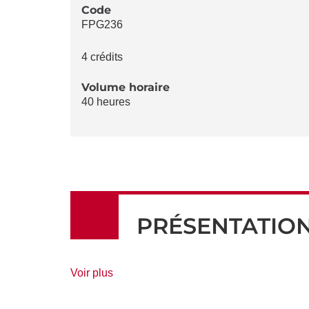
LA
Code
FPG236
FICHE
4 crédits
Volume horaire
40 heures
PRÉSENTATIO
de
Voir plus
détails