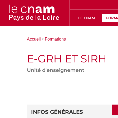
LE CNAM
FORM
Vous
Accueil
Formations
êtes
ici :
E-GRH ET SIRH
Unité d'enseignement
ACCÉDER
AUX
SECTIONS
DÉTAILS
DE
INFOS GÉNÉRALES