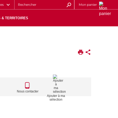
les
Mon panier
 & TERRITOIRES
CALL
TO
Nous contacter
Ajouter à ma
ACTIONS
sélection