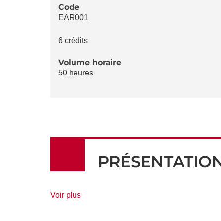
LA
Code
EAR001
FICHE
6 crédits
Volume horaire
50 heures
PRÉSENTATIO
de
Voir plus
détails