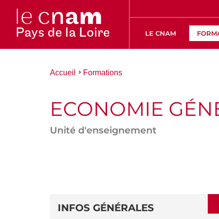
LE CNAM
FORM
Vous
Accueil
Formations
êtes
ici :
ECONOMIE GÉNÉ
Unité d'enseignement
ACCÉDER
AUX
SECTIONS
DÉTAILS
DE
INFOS GÉNÉRALES