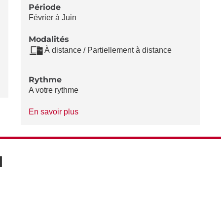
Période
Février à Juin
Modalités
À distance / Partiellement à distance
Rythme
A votre rythme
à
En savoir plus
propos
du
Rythme
N