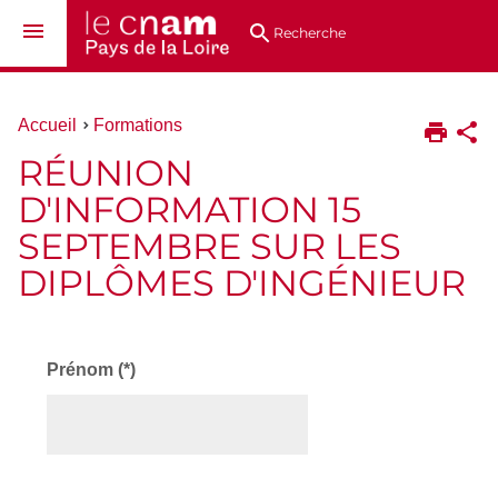
Aller
Navigation
Accès
Connexion
au
directs
Recherche
contenu
Vous
Accueil
Formations
êtes
RÉUNION
ici :
D'INFORMATION 15
SEPTEMBRE SUR LES
DIPLÔMES D'INGÉNIEUR
Prénom (*)