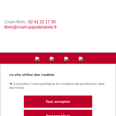
Cnam Iforis
:
02 41 22 17 30
iforis@cnam-paysdelaloire.fr
Le site utilise des cookies
Accès direct
➜
Consultez notre politique en matière de protection des
Notre e-boutique
données.
Espace numérique de formation
Le Cnam recrute
Contacts et plans d'accès
Tout accepter
Réclamations
Personnaliser