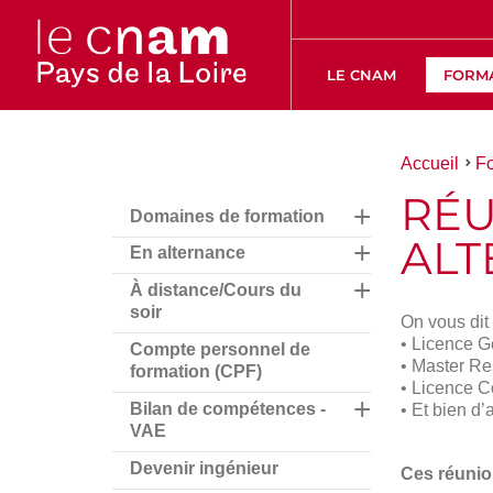
LE CNAM
FORM
Vous
Accueil
F
êtes
RÉU
ici :
Domaines de formation
ALT
En alternance
À distance/Cours du
soir
On vous dit
• Licence G
Compte personnel de
• Master Re
formation (CPF)
• Licence C
Bilan de compétences -
• Et bien d’
VAE
Devenir ingénieur
Ces réunio