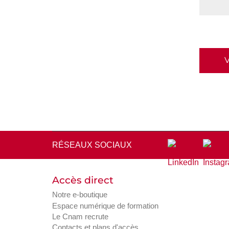
merci
de
le
laisser
vide.
RÉSEAUX SOCIAUX
Accès direct
Notre e-boutique
Espace numérique de formation
Le Cnam recrute
Contacts et plans d'accès