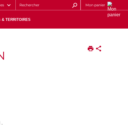
les
Mon panier
 & TERRITOIRES
N
 .