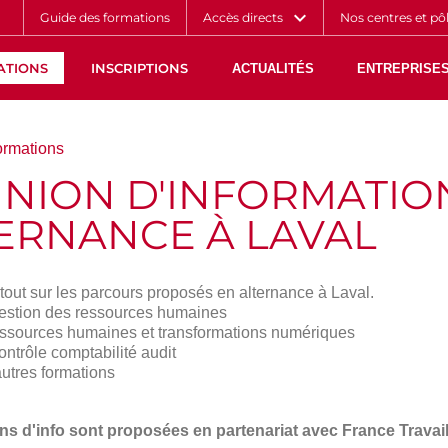
Aller
Navigation
Accès
Connexion
Guide des formations
Accès directs
Nos centres et pô
au
directs
contenu
ATIONS
INSCRIPTIONS
ACTUALITÉS
ENTREPRISES
ormations
NION D'INFORMATIO
ERNANCE À LAVAL
 tout sur les parcours proposés en alternance à Laval.
estion des ressources humaines
ssources humaines et transformations numériques
ontrôle comptabilité audit
autres formations
ns d'info sont proposées en partenariat avec France Travail