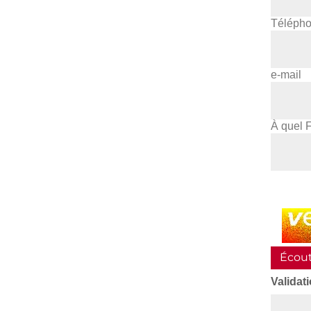
Téléph
e-mail
À quel F
Champ
pour
les
robots.
Écout
Si
vous
Validati
êtes
humain