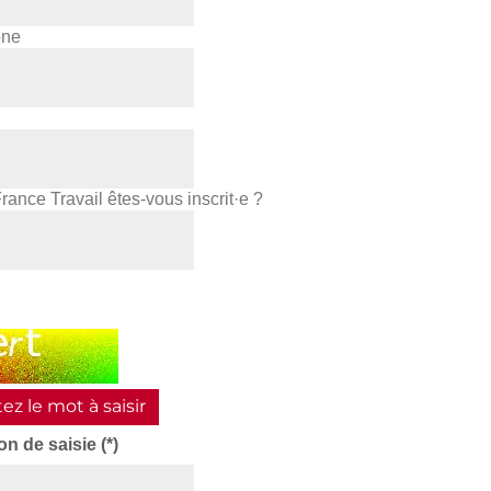
one
rance Travail êtes-vous inscrit·e ?
ez le mot à saisir
on de saisie (*)
s,