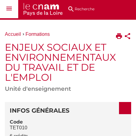
Aller
Navigation
Accès
Connexion
au
directs
Recherche
contenu
Vous
Accueil
Formations
êtes
ENJEUX SOCIAUX ET
ici :
ENVIRONNEMENTAUX
DU TRAVAIL ET DE
L'EMPLOI
Unité d'enseignement
DÉTAILS
INFOS GÉNÉRALES
Code
TET010