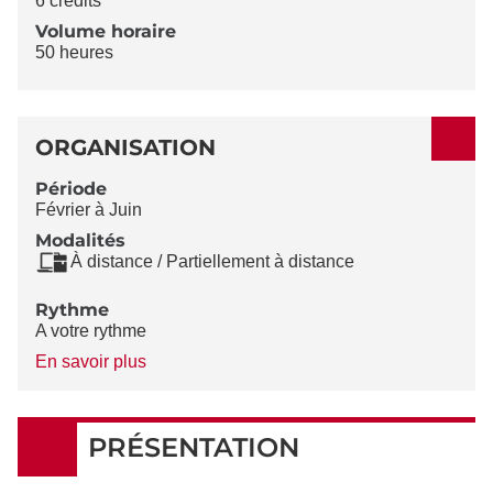
6 crédits
Volume horaire
50 heures
ORGANISATION
Période
Février à Juin
Modalités
À distance / Partiellement à distance
Rythme
A votre rythme
à
En savoir plus
propos
du
Rythme
PRÉSENTATION