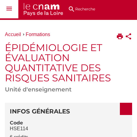
Aller
Navigation
Accès
Connexion
au
directs
Recherche
contenu
Vous
Accueil
Formations
êtes
ÉPIDÉMIOLOGIE ET
ici :
ÉVALUATION
QUANTITATIVE DES
RISQUES SANITAIRES
Unité d'enseignement
DÉTAILS
INFOS GÉNÉRALES
Code
HSE114