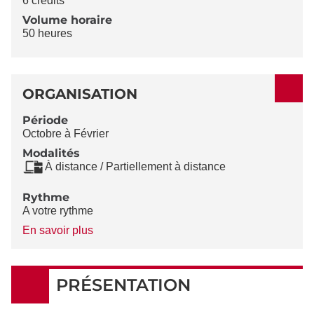
6 crédits
Volume horaire
50 heures
ORGANISATION
Période
Octobre à Février
Modalités
À distance / Partiellement à distance
Rythme
A votre rythme
à
En savoir plus
propos
du
Rythme
PRÉSENTATION