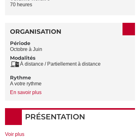
70 heures
ORGANISATION
Période
Octobre à Juin
Modalités
À distance / Partiellement à distance
Rythme
A votre rythme
à
En savoir plus
propos
du
Rythme
PRÉSENTATION
de
Voir plus