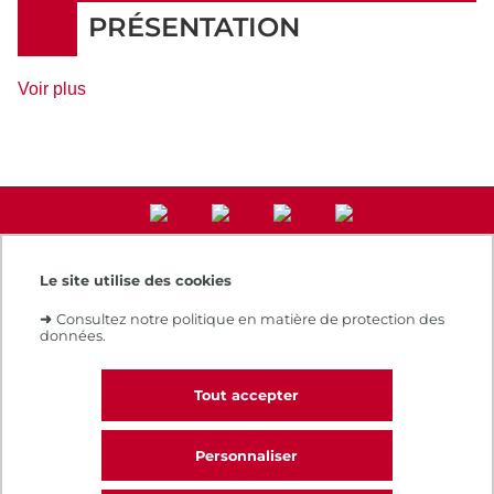
Rythme
PRÉSENTATION
de
Voir plus
détails
Le site utilise des cookies
Accès direct
➜
Consultez notre politique en matière de protection des
Notre e-boutique
données.
Espace numérique de formation
Le Cnam recrute
Contacts et plans d'accès
Tout accepter
Réclamations
Personnaliser
CALL