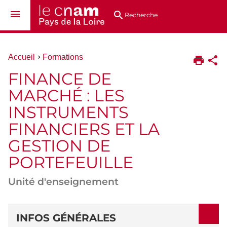
Aller
Navigation
Accès
Connexion
au
directs
Recherche
contenu
Vous
Accueil
Formations
êtes
FINANCE DE
ici :
MARCHÉ : LES
INSTRUMENTS
FINANCIERS ET LA
GESTION DE
PORTEFEUILLE
Unité d'enseignement
DÉTAILS
INFOS GÉNÉRALES