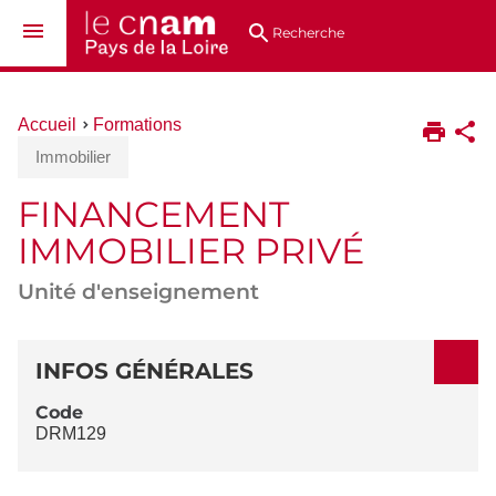
Aller
Navigation
Accès
Connexion
au
directs
Recherche
contenu
Vous
Accueil
Formations
êtes
Immobilier
ici :
FINANCEMENT
IMMOBILIER PRIVÉ
Unité d'enseignement
DÉTAILS
INFOS GÉNÉRALES
Code
DRM129