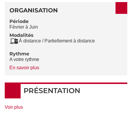
ORGANISATION
Période
Février à Juin
Modalités
À distance / Partiellement à distance
Rythme
A votre rythme
à
En savoir plus
propos
du
Rythme
PRÉSENTATION
de
Voir plus
détails