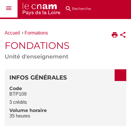
Aller
Navigation
Accès
Connexion
au
directs
Recherche
contenu
Vous
Accueil
Formations
êtes
FONDATIONS
ici :
Unité d'enseignement
DÉTAILS
INFOS GÉNÉRALES
Code
BTP109
3 crédits
Volume horaire
35 heures