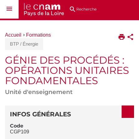
Aller
Navigation
Accès
Connexion
au
directs
Recherche
contenu
Vous
Accueil
Formations
êtes
BTP / Énergie
ici :
GÉNIE DES PROCÉDÉS :
OPÉRATIONS UNITAIRES
FONDAMENTALES
Unité d'enseignement
DÉTAILS
INFOS GÉNÉRALES
Code
CGP109