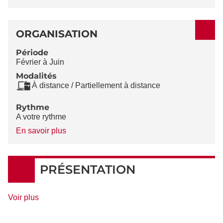
ORGANISATION
Période
Février à Juin
Modalités
À distance / Partiellement à distance
Rythme
A votre rythme
à
En savoir plus
propos
du
Rythme
PRÉSENTATION
de
Voir plus
détails