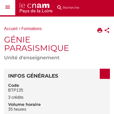
Aller
Navigation
Accès
Connexion
au
directs
Recherche
contenu
Vous
Accueil
Formations
êtes
GÉNIE
ici :
PARASISMIQUE
Unité d'enseignement
DÉTAILS
INFOS GÉNÉRALES
Code
BTP135
3 crédits
Volume horaire
35 heures