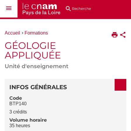
Aller
Navigation
Accès
Connexion
au
directs
Recherche
contenu
Vous
Accueil
Formations
êtes
GÉOLOGIE
ici :
APPLIQUÉE
Unité d'enseignement
DÉTAILS
INFOS GÉNÉRALES
Code
BTP140
3 crédits
Volume horaire
35 heures