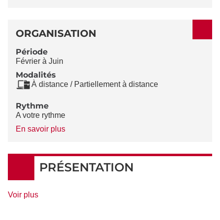
ORGANISATION
Période
Février à Juin
Modalités
À distance / Partiellement à distance
Rythme
A votre rythme
à
En savoir plus
propos
du
Rythme
PRÉSENTATION
de
Voir plus
détails