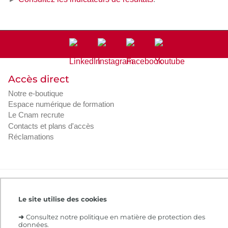
Accès direct
Notre e-boutique
Espace numérique de formation
Le Cnam recrute
Contacts et plans d'accès
Réclamations
Intranet
Contacts et plans d'accès
CGV
Règlement intérieur
Infos légales
Le site utilise des cookies
➜
Consultez notre politique en matière de protection des
données.