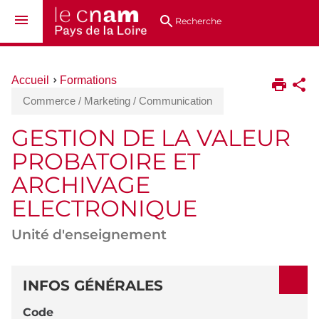
Aller
Navigation
Accès
Connexion
au
directs
Recherche
contenu
Vous
Accueil
Formations
êtes
Commerce / Marketing / Communication
ici :
GESTION DE LA VALEUR
PROBATOIRE ET
ARCHIVAGE
ELECTRONIQUE
Unité d'enseignement
DÉTAILS
INFOS GÉNÉRALES
Code