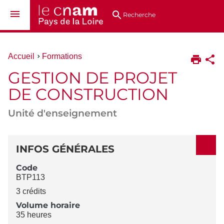
Aller
Navigation
Accès
Connexion
au
directs
Recherche
contenu
Vous
Accueil
Formations
êtes
GESTION DE PROJET
ici :
DE CONSTRUCTION
Unité d'enseignement
DÉTAILS
INFOS GÉNÉRALES
Code
BTP113
3 crédits
Volume horaire
35 heures