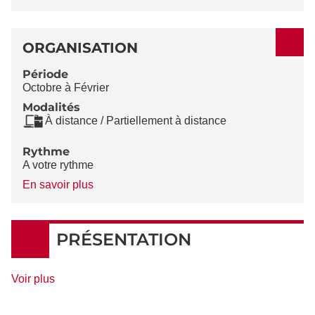
ORGANISATION
Période
Octobre à Février
Modalités
À distance / Partiellement à distance
Rythme
A votre rythme
à
En savoir plus
propos
du
Rythme
PRÉSENTATION
de
Voir plus
détails