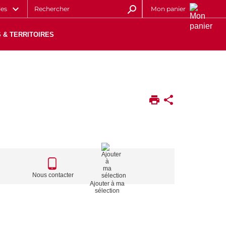
les
Mon panier
 & TERRITOIRES
CALL
TO
Nous contacter
Ajouter à ma
ACTIONS
sélection