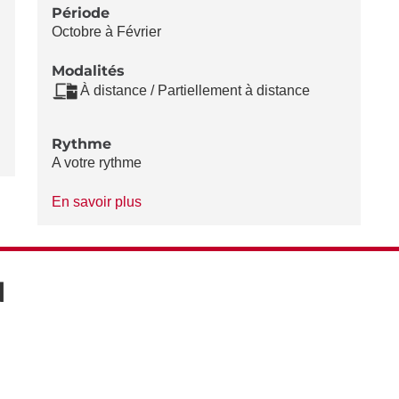
Période
Octobre à Février
Modalités
À distance / Partiellement à distance
Rythme
A votre rythme
à
En savoir plus
propos
du
Rythme
N