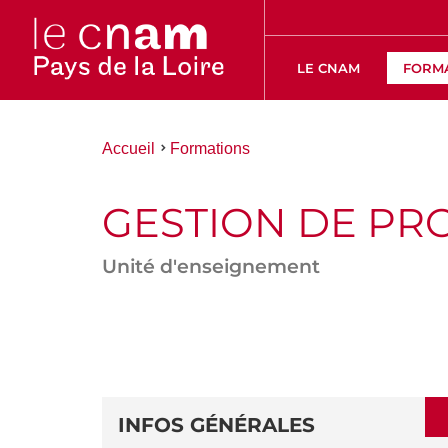
LE CNAM
FORM
Vous
Accueil
Formations
êtes
ici :
GESTION DE PR
Unité d'enseignement
ACCÉDER
AUX
SECTIONS
DÉTAILS
DE
INFOS GÉNÉRALES