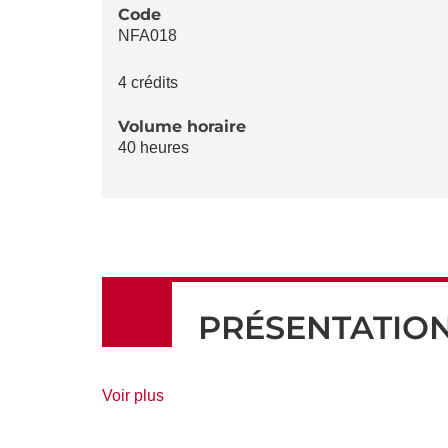
LA
Code
NFA018
FICHE
4 crédits
Volume horaire
40 heures
PRÉSENTATIO
de
Voir plus
détails