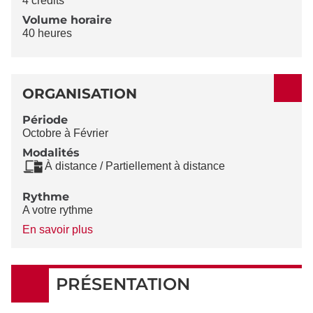
4 crédits
Volume horaire
40 heures
ORGANISATION
Période
Octobre à Février
Modalités
À distance / Partiellement à distance
Rythme
A votre rythme
à
En savoir plus
propos
du
Rythme
PRÉSENTATION