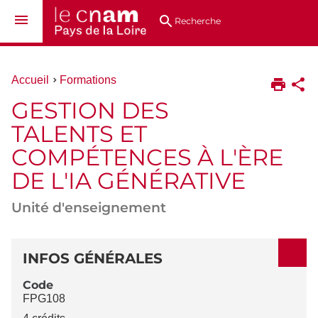
Aller
Navigation
Accès
Connexion
au
directs
Recherche
contenu
Vous
Accueil
Formations
êtes
GESTION DES
ici :
TALENTS ET
COMPÉTENCES À L'ÈRE
DE L'IA GÉNÉRATIVE
Unité d'enseignement
DÉTAILS
INFOS GÉNÉRALES
Code
FPG108