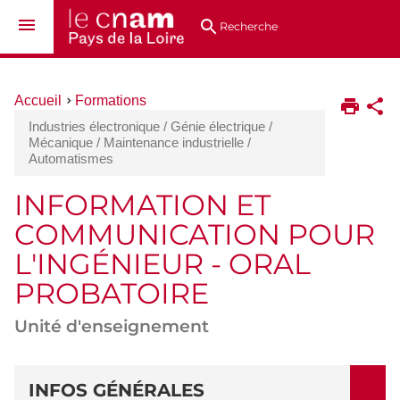
Aller
Navigation
Accès
Connexion
au
directs
Recherche
contenu
Vous
Accueil
Formations
êtes
Industries électronique / Génie électrique /
ici :
Mécanique / Maintenance industrielle /
Automatismes
INFORMATION ET
COMMUNICATION POUR
L'INGÉNIEUR - ORAL
PROBATOIRE
Unité d'enseignement
DÉTAILS
INFOS GÉNÉRALES