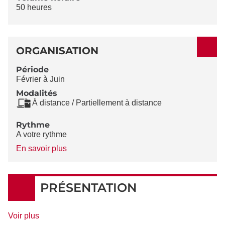
50 heures
ORGANISATION
Période
Février à Juin
Modalités
À distance / Partiellement à distance
Rythme
A votre rythme
à
En savoir plus
propos
du
Rythme
PRÉSENTATION
de
Voir plus