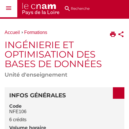
Aller
Navigation
Accès
Connexion
au
directs
Recherche
contenu
Vous
Accueil
Formations
êtes
INGÉNIERIE ET
ici :
OPTIMISATION DES
BASES DE DONNÉES
Unité d'enseignement
DÉTAILS
INFOS GÉNÉRALES
Code
NFE106
6 crédits
Volume horaire