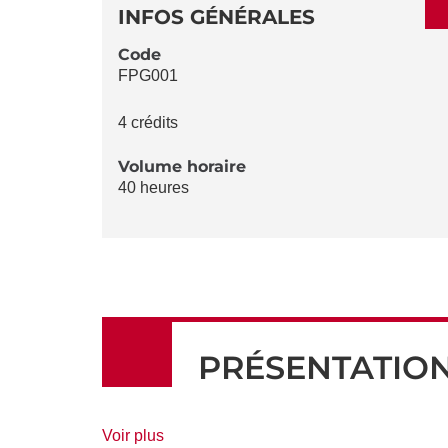
DÉTAILS
DE
INFOS GÉNÉRALES
LA
Code
FPG001
FICHE
4 crédits
Volume horaire
40 heures
PRÉSENTATIO
de
Voir plus