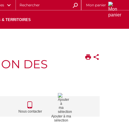
les
Mon panier
 & TERRITOIRES
ION DES
CALL
TO
Nous contacter
Ajouter à ma
ACTIONS
sélection