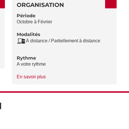
ORGANISATION
Période
Octobre à Février
Modalités
À distance / Partiellement à distance
Rythme
A votre rythme
à
En savoir plus
propos
du
Rythme
N