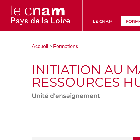
LE CNAM
FORM
Vous
Accueil
Formations
êtes
ici :
INITIATION AU 
RESSOURCES H
Unité d'enseignement
ACCÉDER
AUX
SECTIONS