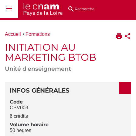
Aller
Navigation
Accès
Connexion
au
directs
Recherche
contenu
Vous
Accueil
Formations
êtes
INITIATION AU
ici :
MARKETING BTOB
Unité d'enseignement
DÉTAILS
INFOS GÉNÉRALES
Code
CSV003
6 crédits
Volume horaire
50 heures