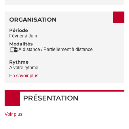
ORGANISATION
Période
Février à Juin
Modalités
À distance / Partiellement à distance
Rythme
A votre rythme
à
En savoir plus
propos
du
Rythme
PRÉSENTATION
de
Voir plus
détails