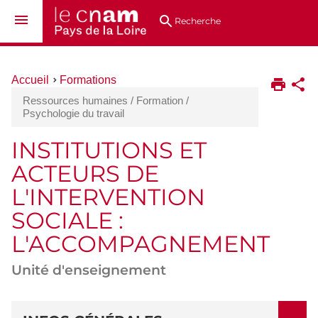
Aller
Navigation
Accès
Connexion
au
directs
Recherche
contenu
Vous
Accueil
Formations
êtes
Ressources humaines / Formation /
ici :
Psychologie du travail
INSTITUTIONS ET
ACTEURS DE
L'INTERVENTION
SOCIALE :
L'ACCOMPAGNEMENT
Unité d'enseignement
DÉTAILS