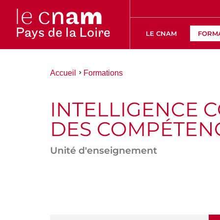
LE CNAM
FORM
Vous
Accueil
Formations
êtes
ici :
INTELLIGENCE 
DES COMPÉTEN
Unité d'enseignement
ACCÉDER
AUX
SECTIONS