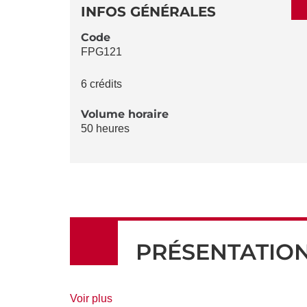
DÉTAILS
DE
INFOS GÉNÉRALES
LA
Code
FPG121
FICHE
6 crédits
Volume horaire
50 heures
PRÉSENTATIO
de
Voir plus