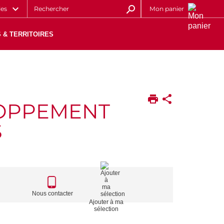
les
Mon panier
 & TERRITOIRES
LOPPEMENT
S
CALL
TO
Nous contacter
Ajouter à ma
ACTIONS
sélection