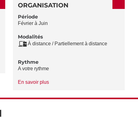
ORGANISATION
Période
Février à Juin
Modalités
À distance / Partiellement à distance
Rythme
A votre rythme
à
En savoir plus
propos
du
Rythme
N