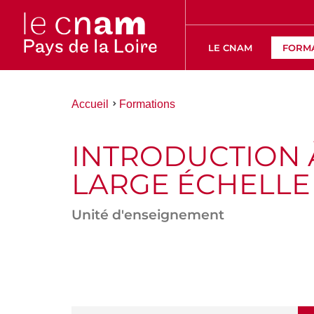
LE CNAM
FORM
Vous
Accueil
Formations
êtes
ici :
INTRODUCTION 
LARGE ÉCHELLE
Unité d'enseignement
ACCÉDER
AUX
SECTIONS