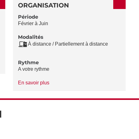
ORGANISATION
Période
Février à Juin
Modalités
À distance / Partiellement à distance
Rythme
A votre rythme
à
En savoir plus
propos
du
Rythme
N