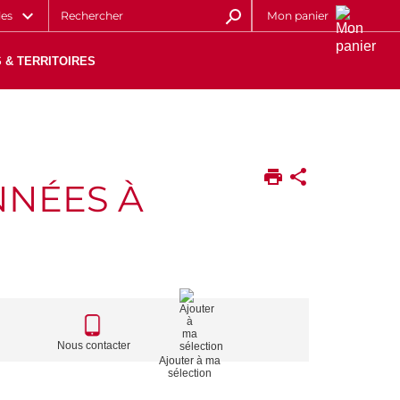
les
Mon panier
 & TERRITOIRES
NNÉES À
CALL
TO
Nous contacter
Ajouter à ma
ACTIONS
sélection