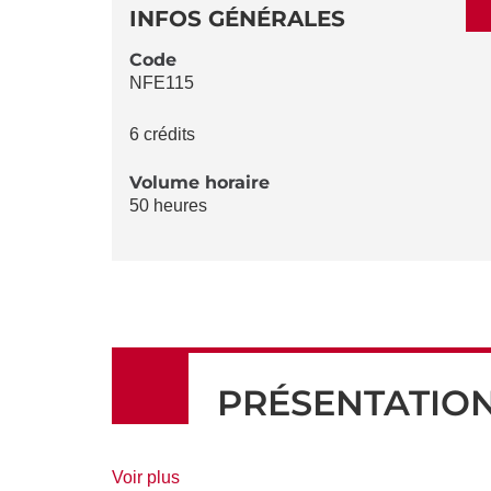
DÉTAILS
DE
INFOS GÉNÉRALES
LA
Code
NFE115
FICHE
6 crédits
Volume horaire
50 heures
PRÉSENTATIO
de
Voir plus