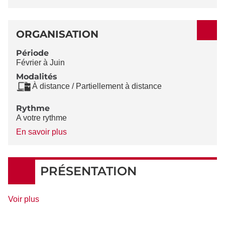
ORGANISATION
Période
Février à Juin
Modalités
À distance / Partiellement à distance
Rythme
A votre rythme
à
En savoir plus
propos
du
Rythme
PRÉSENTATION
de
Voir plus
détails