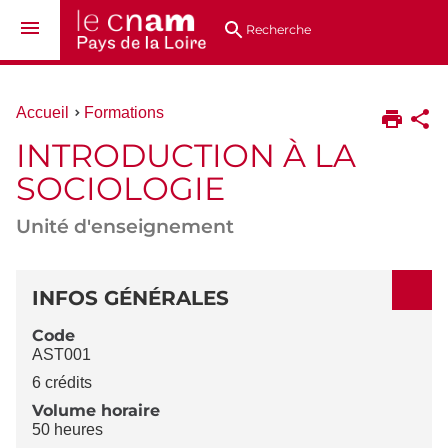
Aller
Navigation
Accès
Connexion
au
directs
Recherche
contenu
Vous
Accueil
Formations
êtes
INTRODUCTION À LA
ici :
SOCIOLOGIE
Unité d'enseignement
DÉTAILS
INFOS GÉNÉRALES
Code
AST001
6 crédits
Volume horaire
50 heures