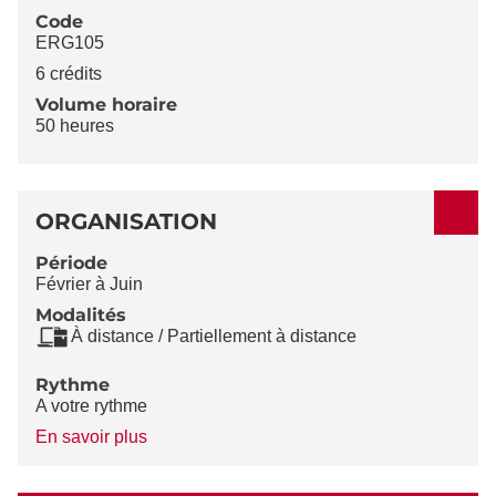
Code
ERG105
6 crédits
Volume horaire
50 heures
ORGANISATION
Période
Février à Juin
Modalités
À distance / Partiellement à distance
Rythme
A votre rythme
à
En savoir plus
propos
du