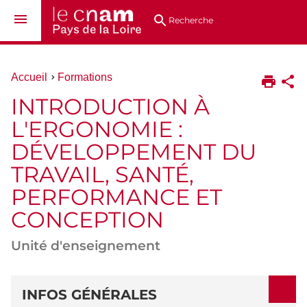
Aller
Navigation
Accès
Connexion
au
directs
Recherche
contenu
Vous
Accueil
Formations
êtes
INTRODUCTION À
ici :
L'ERGONOMIE :
DÉVELOPPEMENT DU
TRAVAIL, SANTÉ,
PERFORMANCE ET
CONCEPTION
Unité d'enseignement
DÉTAILS
INFOS GÉNÉRALES