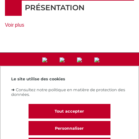
Rythme
PRÉSENTATION
de
Voir plus
détails
Le site utilise des cookies
Accès direct
➜
Consultez notre politique en matière de protection des
Notre e-boutique
données.
Espace numérique de formation
Le Cnam recrute
Contacts et plans d'accès
Tout accepter
Réclamations
Personnaliser
CALL