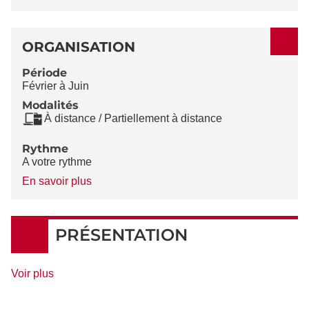
ORGANISATION
Période
Février à Juin
Modalités
À distance / Partiellement à distance
Rythme
A votre rythme
à
En savoir plus
propos
du
Rythme
PRÉSENTATION
de
Voir plus
détails