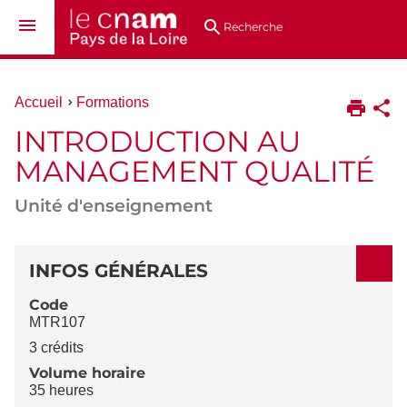
Aller
Navigation
Accès
Connexion
au
directs
Recherche
contenu
Vous
Accueil
Formations
êtes
INTRODUCTION AU
ici :
MANAGEMENT QUALITÉ
Unité d'enseignement
DÉTAILS
INFOS GÉNÉRALES
Code
MTR107
3 crédits
Volume horaire
35 heures