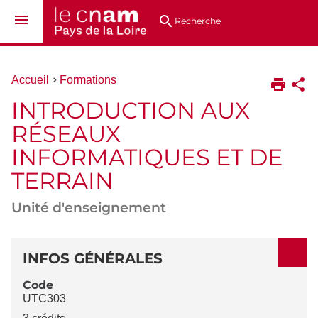
Aller
Navigation
Accès
Connexion
au
directs
Recherche
contenu
Vous
Accueil
Formations
êtes
INTRODUCTION AUX
ici :
RÉSEAUX
INFORMATIQUES ET DE
TERRAIN
Unité d'enseignement
DÉTAILS
INFOS GÉNÉRALES
Code
UTC303