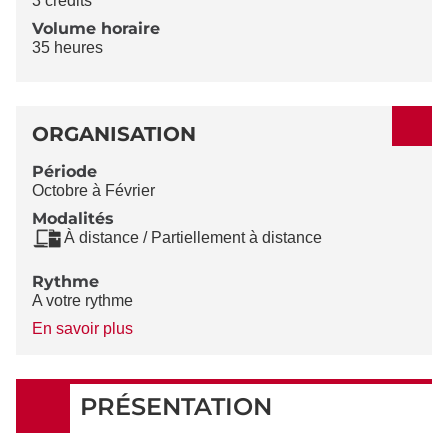
3 crédits
Volume horaire
35 heures
ORGANISATION
Période
Octobre à Février
Modalités
À distance / Partiellement à distance
Rythme
A votre rythme
à
En savoir plus
propos
du
Rythme
PRÉSENTATION