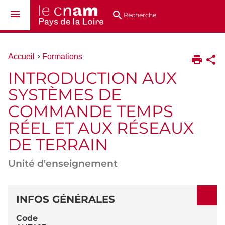
Aller
Navigation
Accès
Connexion
au
directs
Recherche
contenu
Vous
Accueil
Formations
êtes
INTRODUCTION AUX
ici :
SYSTÈMES DE
COMMANDE TEMPS
RÉEL ET AUX RÉSEAUX
DE TERRAIN
Unité d'enseignement
DÉTAILS
INFOS GÉNÉRALES
Code