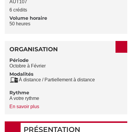
AUT107
6 crédits
Volume horaire
50 heures
ORGANISATION
Période
Octobre à Février
Modalités
À distance / Partiellement à distance
Rythme
A votre rythme
à
En savoir plus
propos
du
Rythme
PRÉSENTATION