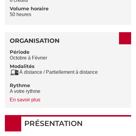
6 crédits
Volume horaire
50 heures
ORGANISATION
Période
Octobre à Février
Modalités
À distance / Partiellement à distance
Rythme
A votre rythme
à
En savoir plus
propos
du
Rythme
PRÉSENTATION