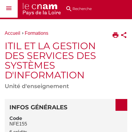
Aller
Navigation
Accès
Connexion
au
directs
Recherche
contenu
Vous
Accueil
Formations
êtes
ITIL ET LA GESTION
ici :
DES SERVICES DES
SYSTÈMES
D'INFORMATION
Unité d'enseignement
DÉTAILS
INFOS GÉNÉRALES
Code
NFE155