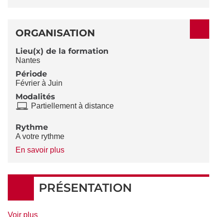
ORGANISATION
Lieu(x) de la formation
Nantes
Période
Février à Juin
Modalités
Partiellement à distance
Rythme
A votre rythme
à
En savoir plus
propos
du
Rythme
PRÉSENTATION
de
Voir plus