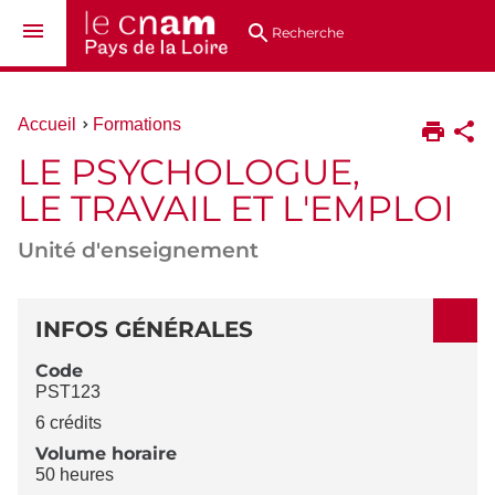
Aller
Navigation
Accès
Connexion
au
directs
Recherche
contenu
Vous
Accueil
Formations
êtes
LE PSYCHOLOGUE,
ici :
LE TRAVAIL ET L'EMPLOI
Unité d'enseignement
DÉTAILS
INFOS GÉNÉRALES
Code
PST123
6 crédits
Volume horaire
50 heures