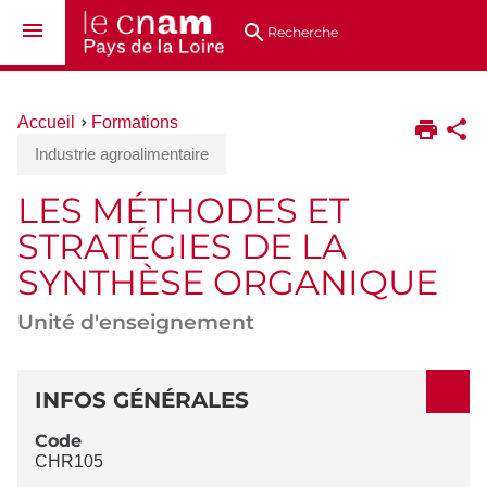
Aller
Navigation
Accès
Connexion
au
directs
Recherche
contenu
Vous
Accueil
Formations
êtes
Industrie agroalimentaire
ici :
LES MÉTHODES ET
STRATÉGIES DE LA
SYNTHÈSE ORGANIQUE
Unité d'enseignement
DÉTAILS
INFOS GÉNÉRALES
Code
CHR105