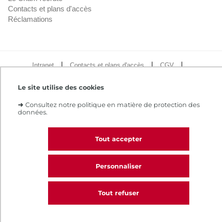
Contacts et plans d'accès
Réclamations
Intranet
Contacts et plans d'accès
CGV
Règlement intérieur
Infos légales
Le site utilise des cookies
➜
Consultez notre politique en matière de protection des
données.
Tout accepter
Personnaliser
Tout refuser
CALL
Nous contacter
Choisir mon semestre