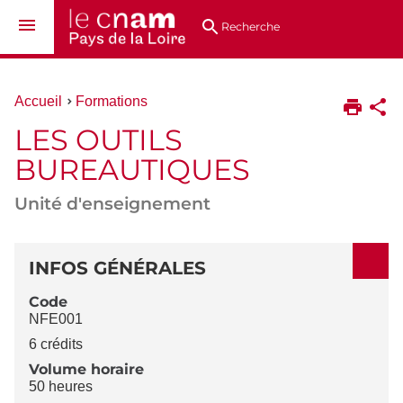
Aller
Navigation
Accès
Connexion
au
directs
Recherche
contenu
Vous
Accueil
Formations
êtes
LES OUTILS
ici :
BUREAUTIQUES
Unité d'enseignement
DÉTAILS
INFOS GÉNÉRALES
Code
NFE001
6 crédits
Volume horaire
50 heures