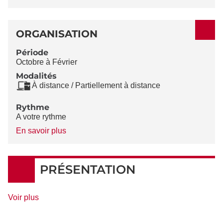
ORGANISATION
Période
Octobre à Février
Modalités
À distance / Partiellement à distance
Rythme
A votre rythme
à
En savoir plus
propos
du
Rythme
PRÉSENTATION
de
Voir plus
détails