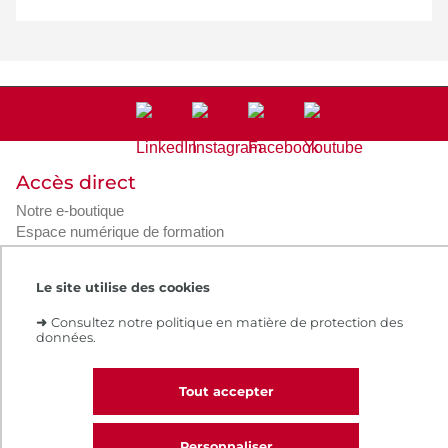
Accès direct
Notre e-boutique
Espace numérique de formation
Le Cnam recrute
Contacts et plans d'accès
Le site utilise des cookies
Réclamations
➜
Consultez notre politique en matière de protection des
données.
Intranet
Contacts et plans d'accès
CGV
Tout accepter
Règlement intérieur
Infos légales
Personnaliser