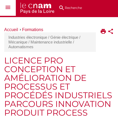
Aller
Navigation
Accès
Connexion
au
directs
Recherche
contenu
Vous
Accueil
Formations
êtes
Industries électronique / Génie électrique /
ici :
Mécanique / Maintenance industrielle /
Automatismes
LICENCE PRO
CONCEPTION ET
AMÉLIORATION DE
PROCESSUS ET
PROCÉDÉS INDUSTRIELS
PARCOURS INNOVATION
PRODUIT PROCESS