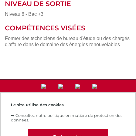
NIVEAU DE SORTIE
Niveau 6 - Bac +3
COMPÉTENCES VISÉES
Former des techniciens de bureau d'étude ou des chargés
d'affaire dans le domaine des énergies renouvelables
Le site utilise des cookies
Accès direct
➜
Consultez notre politique en matière de protection des
Notre e-boutique
données.
Espace numérique de formation
Le Cnam recrute