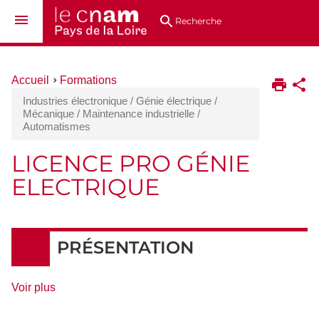
Aller
Navigation
Accès
Connexion
au
directs
Recherche
contenu
Vous
Accueil
Formations
êtes
Industries électronique / Génie électrique /
ici :
Mécanique / Maintenance industrielle /
Automatismes
LICENCE PRO GÉNIE
ELECTRIQUE
DÉTAILS
PRÉSENTATION
de
Voir plus
détails