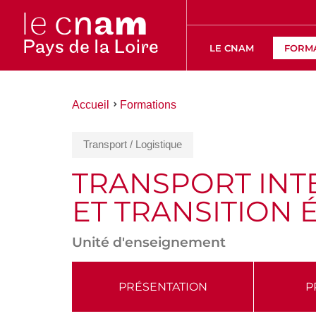
LE CNAM
FORM
Vous
Accueil
Formations
êtes
ici :
Transport / Logistique
TRANSPORT INT
ET TRANSITION
Unité d'enseignement
ACCÉDER
PRÉSENTATION
P
AUX