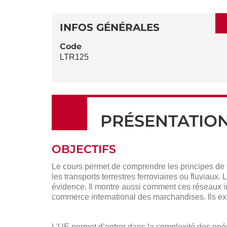
SECTIONS
DÉTAILS
DE
INFOS GÉNÉRALES
LA
Code
LTR125
FICHE
PRÉSENTATIO
OBJECTIFS
Le cours permet de comprendre les principes de f
les transports terrestres ferroviaires ou fluviaux
évidence. Il montre aussi comment ces réseaux in
commerce international des marchandises. Ils ex
L'UE permet d’entrer dans la complexité des op