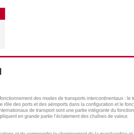
N
onctionnement des modes de transports intercontinentaux : le tr
. Le rôle des ports et des aéroports dans la configuration et le f
ternationaux de transport sont une partie intégrante du foncti
pliquent en grande partie l’éclatement des chaînes de valeur.
érations et de comprendre le cheminement de la marchandise e