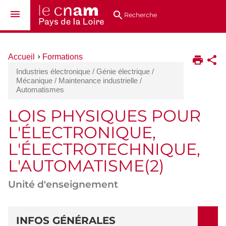
Aller
Navigation
Accès
Connexion
au
directs
Recherche
contenu
Vous
Accueil
Formations
êtes
Industries électronique / Génie électrique /
ici :
Mécanique / Maintenance industrielle /
Automatismes
LOIS PHYSIQUES POUR
L'ÉLECTRONIQUE,
L'ÉLECTROTECHNIQUE,
L'AUTOMATISME(2)
Unité d'enseignement
DÉTAILS
INFOS GÉNÉRALES