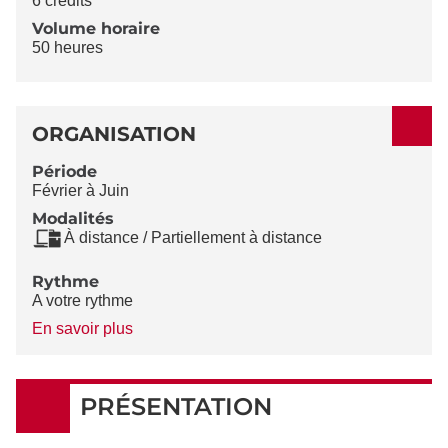
6 crédits
Volume horaire
50 heures
ORGANISATION
Période
Février à Juin
Modalités
À distance / Partiellement à distance
Rythme
A votre rythme
à
En savoir plus
propos
du
Rythme
PRÉSENTATION