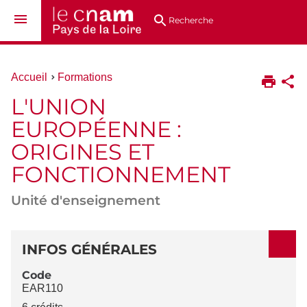
Aller
Navigation
Accès
Connexion
au
directs
Recherche
contenu
Vous
Accueil
Formations
êtes
L'UNION
ici :
EUROPÉENNE :
ORIGINES ET
FONCTIONNEMENT
Unité d'enseignement
DÉTAILS
INFOS GÉNÉRALES
Code
EAR110